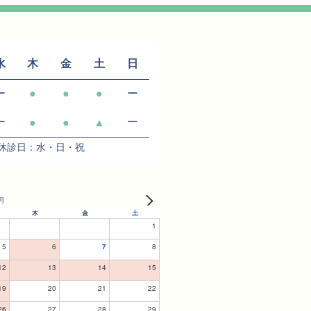
WEB予約
水
木
金
土
日
ー
●
●
●
ー
ー
ー
●
●
▲
 休診日：水・日・祝
月
木
金
土
1
5
6
7
8
12
13
14
15
19
20
21
22
26
27
28
29