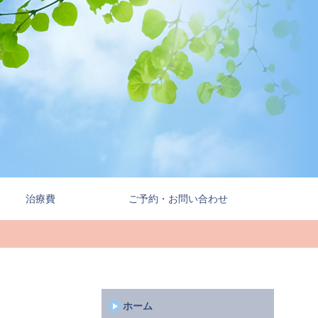
治療費
ご予約・お問い合わせ
どもの矯正
中高生の矯正
■
治療の
トラブル
一般的なリスク・
副作用
■
ホーム