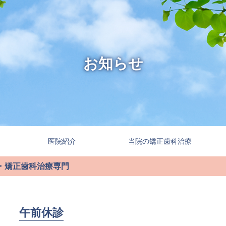
お知らせ
医院紹介
当院の矯正歯科治療
・矯正歯科治療専門
当院の特徴
治療の流れ
子
■
■
■
大人の矯正
保険適用の
外科矯正
矯正歯科
■
■
■
午前休診