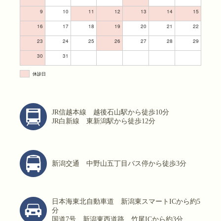
9
10
11
12
13
14
15
16
17
18
19
20
21
22
23
24
25
26
27
28
29
30
31
休診日
JR信越本線 越後石山駅から徒歩10分
JR白新線 東新潟駅から徒歩12分
新潟交通 中野山五丁目バス停から徒歩3分
日本海東北自動車道 新潟東スマートICから約5
分
国道7号 新潟東西道路 竹尾ICから約3分