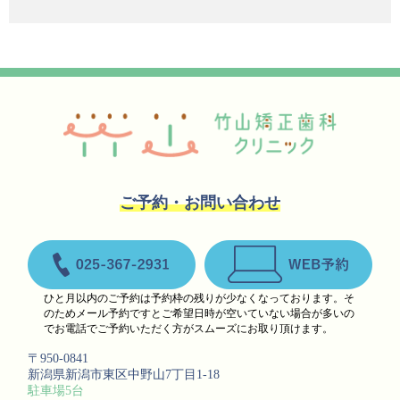
竹山矯正歯科クリニック
ご予約・お問い合わせ
お電話 025-367-2931
ウェブ予約
ひと月以内のご予約は予約枠の残りが少なくなっております。そ
のためメール予約ですとご希望日時が空いていない場合が多いの
でお電話でご予約いただく方がスムーズにお取り頂けます。
〒950-0841
新潟県新潟市東区中野山7丁目1-18
駐車場5台