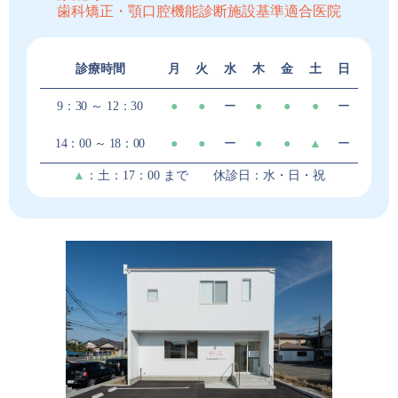
歯科矯正・顎口腔機能診断施設基準適合医院
診療時間
月
火
水
木
金
土
日
9：30 ～ 12：30
●
●
ー
●
●
●
ー
14：00 ～ 18：00
●
●
ー
●
●
▲
ー
▲
：土：17：00 まで 休診日：水・日・祝