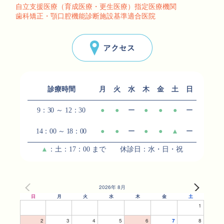
自立支援医療（育成医療・更生医療）指定医療機関
歯科矯正・顎口腔機能診断施設基準適合医院
アクセス
診療時間
月
火
水
木
金
土
日
9：30 ～ 12：30
●
●
ー
●
●
●
ー
14：00 ～ 18：00
●
●
ー
●
●
▲
ー
▲
：土：17：00 まで 休診日：水・日・祝
2026年 8月
日
月
火
水
木
金
土
1
2
3
4
5
6
7
8