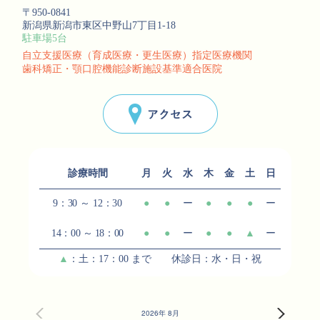
〒950-0841
新潟県新潟市東区中野山7丁目1-18
駐車場5台
自立支援医療（育成医療・更生医療）指定医療機関
歯科矯正・顎口腔機能診断施設基準適合医院
アクセス
診療時間
月
火
水
木
金
土
日
9：30 ～ 12：30
●
●
ー
●
●
●
ー
14：00 ～ 18：00
●
●
ー
●
●
▲
ー
▲
：土：17：00 まで 休診日：水・日・祝
2026年 8月