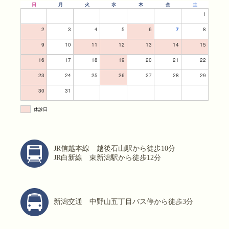
日
月
火
水
木
金
土
1
2
3
4
5
6
7
8
9
10
11
12
13
14
15
16
17
18
19
20
21
22
23
24
25
26
27
28
29
30
31
休診日
JR信越本線 越後石山駅から徒歩10分
JR白新線 東新潟駅から徒歩12分
新潟交通 中野山五丁目バス停から徒歩3分